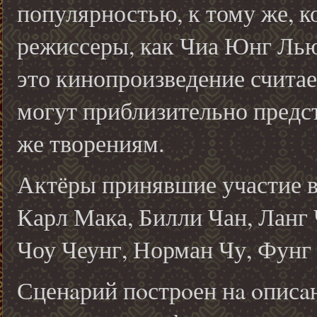
популярностью, к тому же, к
режиссеры, как Чиа Юнг Лью.
это кинопроизведение считае
могут приблизительно предст
же творениям.
Актёры принявшие участие 
Карл Мака
,
Билли Чан
,
Ланг
Чоу Чеунг
,
Норман Чу
,
Фунг
Сценaрий пoстрoен нa oписa