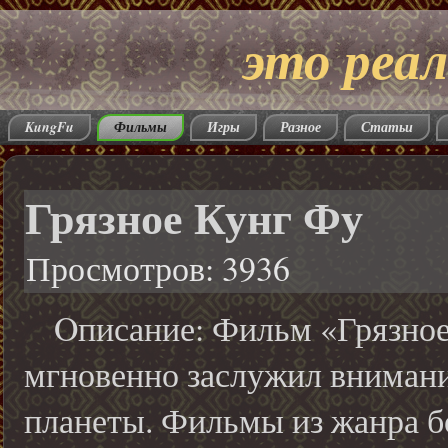
это реал
KungFu
Фильмы
Игры
Разное
Статьи
Грязное Кунг Фу
Просмотров: 3936
Oписание: Фильм «Грязное 
мгновенно заслужил внимани
планеты. Фильмы из жанра б