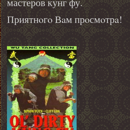
мастеров кунг фу.
Приятнoгo Вaм прoсмoтрa!