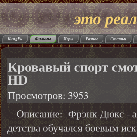
это реал
KungFu
Фильмы
Игры
Разное
Статьи
Кровавый спорт смот
HD
Просмотров: 3953
Oписание: Фрэнк Дюкс - ам
детства обучался боевым иск