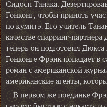
Сидоси Танака. Дезертировав
Гонконг, чтобы принять уча
по кумитэ. Его учитель Тана
качестве спарринг-партнера д
теперь он подготовил Дюкса 
Гонконге Фрэнк попадает в 
роман с американской журнал
американские агенты, котор
В первом же поединке Фрэнк
самому быстрому нокауту и о